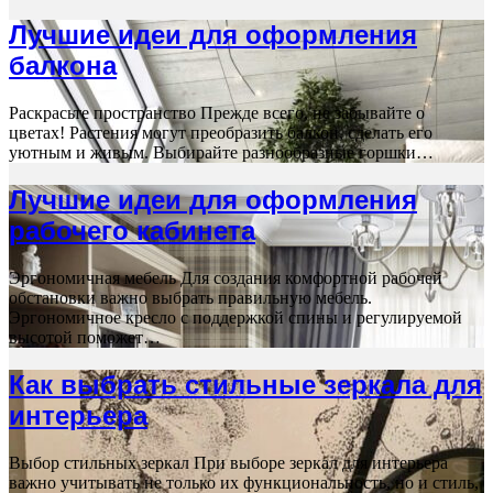
Лучшие идеи для оформления
балкона
Раскрасьте пространство Прежде всего, не забывайте о
цветах! Растения могут преобразить балкон, сделать его
уютным и живым. Выбирайте разнообразные горшки…
Лучшие идеи для оформления
рабочего кабинета
Эргономичная мебель Для создания комфортной рабочей
обстановки важно выбрать правильную мебель.
Эргономичное кресло с поддержкой спины и регулируемой
высотой поможет…
Как выбрать стильные зеркала для
интерьера
Выбор стильных зеркал При выборе зеркал для интерьера
важно учитывать не только их функциональность, но и стиль,