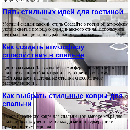
Пять стильных идей для гостиной
Уютный скандинавский стиль Создайте в гостиной атмосферу
уюта и света с помощью скандинавского стиля. Используйте
нейтральные цвета, натуральные материалы и…
Как создать атмосферу
спокойствия в спальне
Цветовая гамма Для создания атмосферы спокойствия в
спальне важно выбрать правильную цветовую гамму.
Нейтральные и пастельные оттенки способствуют
расслаблению и…
Как выбрать стильные ковры для
спальни
Выбор идеального ковра для спальни При выборе ковра для
спальни важно учесть не только дизайн интерьера, но и
практичность материала.…