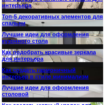
интерьера
Топ-5 декоративных элементов для
спальни
Лучшие идеи для оформления
кухонного стола
Как подобрать красивые зеркала
для интерьера
Как создать гармоничный
интерьер в стиле минимализм
Лучшие идеи для оформления
столовой