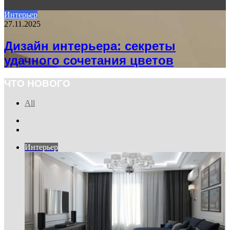
Интерьер
27.11.2025
Дизайн интерьера: секреты
удачного сочетания цветов
ЧТО НОВОГО
All
Previous
page
Next
page
Интерьер