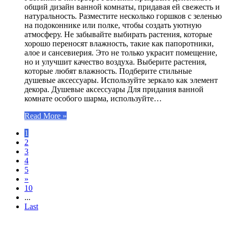
общий дизайн ванной комнаты, придавая ей свежесть и
натуральность. Разместите несколько горшков с зеленью
на подоконнике или полке, чтобы создать уютную
атмосферу. Не забывайте выбирать растения, которые
хорошо переносят влажность, такие как папоротники,
алое и сансевиерия. Это не только украсит помещение,
но и улучшит качество воздуха. Выберите растения,
которые любят влажность. Подберите стильные
душевые аксессуары. Используйте зеркало как элемент
декора. Душевые аксессуары Для придания ванной
комнате особого шарма, используйте…
Read More »
1
2
3
4
5
»
10
...
Last
ЧИТАЕМОЕ