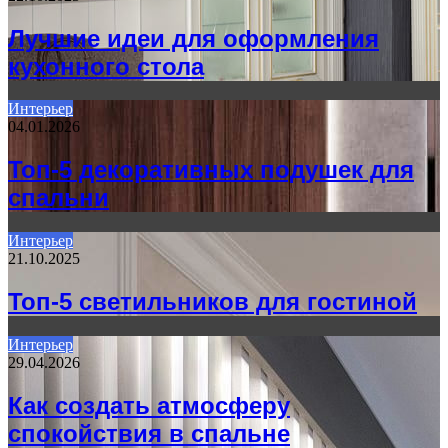
Лучшие идеи для оформления
кухонного стола
Интерьер
04.01.2026
Топ-5 декоративных подушек для
спальни
Интерьер
21.10.2025
Топ-5 светильников для гостиной
Интерьер
29.04.2026
Как создать атмосферу
спокойствия в спальне