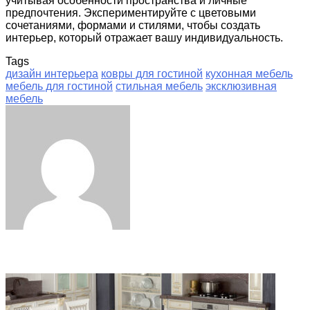
учитывая особенности пространства и личные
предпочтения. Экспериментируйте с цветовыми
сочетаниями, формами и стилями, чтобы создать
интерьер, который отражает вашу индивидуальность.
Tags
дизайн интерьера
ковры для гостиной
кухонная мебель
мебель для гостиной
стильная мебель
эксклюзивная
мебель
Facebook
Twitter
LinkedIn
Tumblr
Pinterest
Reddit
VKontakte
Odnoklassniki
Skype
WhatsApp
Telegram
Viber
Share
Print
via
Email
Related Articles