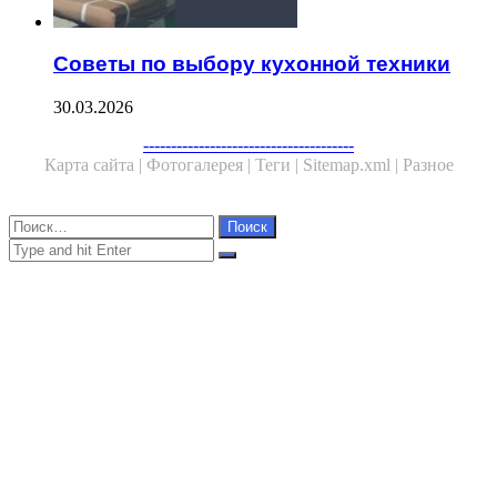
Советы по выбору кухонной техники
30.03.2026
Facebook
Twitter
WhatsApp
Telegram
--------------------------------------
Карта сайта |
Фотогалерея |
Теги |
Sitemap.xml |
Разное
Close
Найти:
Close
Search
for