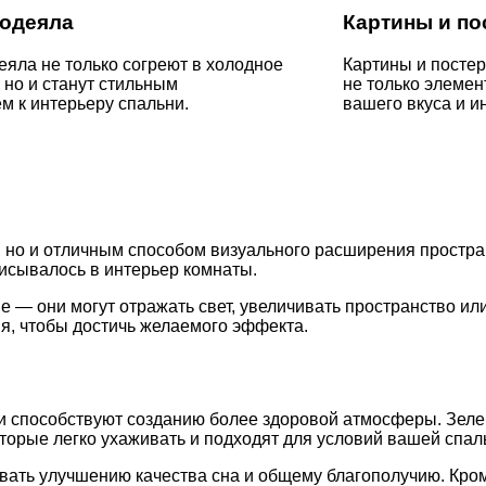
 одеяла
Картины и по
еяла не только согреют в холодное
Картины и постер
 но и станут стильным
не только элемен
м к интерьеру спальни.
вашего вкуса и и
но и отличным способом визуального расширения простран
писывалось в интерьер комнаты.
 — они могут отражать свет, увеличивать пространство ил
, чтобы достичь желаемого эффекта.
о и способствуют созданию более здоровой атмосферы. Зе
оторые легко ухаживать и подходят для условий вашей спал
ать улучшению качества сна и общему благополучию. Кроме