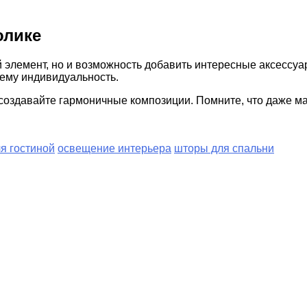
олике
й элемент, но и возможность добавить интересные аксессу
ь ему индивидуальность.
создавайте гармоничные композиции. Помните, что даже ма
я гостиной
освещение интерьера
шторы для спальни