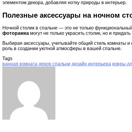
элементом декора, добавляя нотку природы в интерьер.
Полезные аксессуары на ночном ст
Ночной столик в спальне — это не только функциональны
фоторамка
могут не только украсить столик, но и придат
Выбирая аксессуары, учитывайте общий стиль комнаты и 
роль в создании уютной атмосферы в вашей спальне.
Tags
ванная комната
декор спальни
дизайн интерьера
ковры дл
Facebook
Twitter
LinkedIn
Tumblr
Pinterest
Reddit
VKontakte
Odnoklassniki
Skype
WhatsApp
Telegram
Viber
Share
Print
via
Email
Related Articles