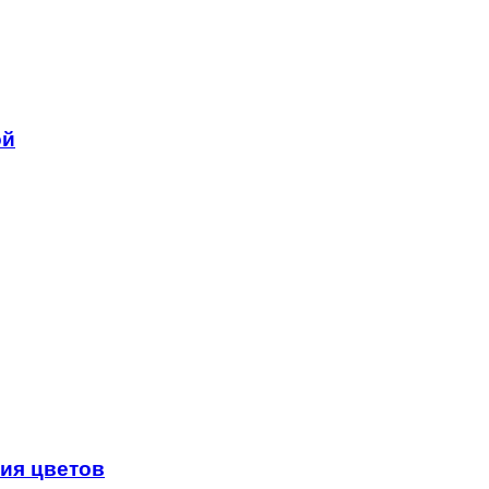
ой
ния цветов