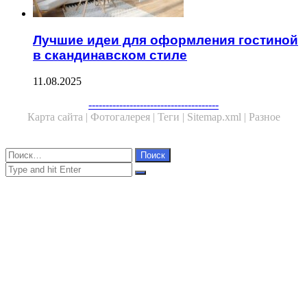
Лучшие идеи для оформления гостиной
в скандинавском стиле
11.08.2025
Facebook
Twitter
WhatsApp
Telegram
--------------------------------------
Карта сайта |
Фотогалерея |
Теги |
Sitemap.xml |
Разное
Close
Найти:
Close
Search
for