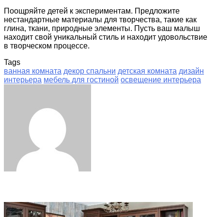
Поощряйте детей к экспериментам. Предложите
нестандартные материалы для творчества, такие как
глина, ткани, природные элементы. Пусть ваш малыш
находит свой уникальный стиль и находит удовольствие
в творческом процессе.
Tags
ванная комната
декор спальни
детская комната
дизайн
интерьера
мебель для гостиной
освещение интерьера
Facebook
Twitter
LinkedIn
Tumblr
Pinterest
Reddit
VKontakte
Odnoklassniki
Skype
WhatsApp
Telegram
Viber
Share
Print
via
Email
Related Articles